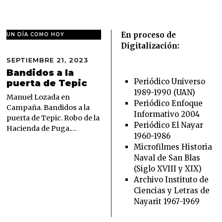
En proceso de
UN DÍA COMO HOY
Digitalización:
SEPTIEMBRE 21, 2023
S
E
Bandidos a la
P
Periódico Universo
puerta de Tepic
T
1989-1990 (UAN)
I
Manuel Lozada en
Periódico Enfoque
E
Campaña. Bandidos a la
Informativo 2004
M
puerta de Tepic. Robo de la
B
Periódico El Nayar
Hacienda de Puga.…
R
1960-1986
E
Microfilmes Historia
2
Naval de San Blas
1
,
(Siglo XVIII y XIX)
2
Archivo Instituto de
0
Ciencias y Letras de
2
Nayarit 1967-1969
3