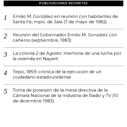
E
PUBLICACIONES RECIENTES
2
2
,
Emilio M. González en reunión con habitantes de
2
Santa Fe, mpio. de Jala (7 de mayo de 1982)
0
2
3
Reunión del Gobernador Emilio M. González con
cañeros (septiembre, 1983)
La colonia 2 de Agosto: memoria de una lucha por
la vivienda en Nayarit
Tepic, 1859: crónica de la ejecución de un
ciudadano estadounidense
Toma de posesión de la mesa directiva de la
Cámara Nacional de la Industria de Radio y TV (10
de diciembre 1983)