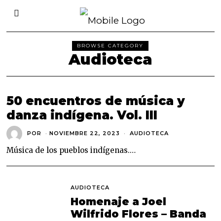
BROWSE CATEGORY
Audioteca
50 encuentros de música y
danza indígena. Vol. III
POR
NOVIEMBRE 22, 2023
N
AUDIOTECA
O
V
Música de los pueblos indígenas.…
I
E
M
B
R
AUDIOTECA
E
Homenaje a Joel
2
2
Wilfrido Flores – Banda
,