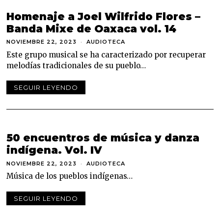
Homenaje a Joel Wilfrido Flores –
Banda Mixe de Oaxaca vol. 14
NOVIEMBRE 22, 2023
N
AUDIOTECA
O
Este grupo musical se ha caracterizado por recuperar
V
I
melodías tradicionales de su pueblo…
E
M
B
SEGUIR LEYENDO
R
E
2
2
,
2
50 encuentros de música y danza
0
2
indígena. Vol. IV
3
NOVIEMBRE 22, 2023
N
AUDIOTECA
O
Música de los pueblos indígenas…
V
I
E
SEGUIR LEYENDO
M
B
R