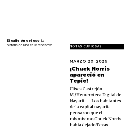
El callejón del oso.
La
historia de una calle tenebrosa.
NOTAS CURIOSAS
MARZO 20, 2026
M
A
¡Chuck Norris
R
apareció en
Z
Tepic!
O
2
Ulises Castrejón
0
M./Hemeroteca Digital de
,
Nayarit. — Los habitantes
2
de la capital nayarita
0
pensaron que el
2
6
mismísimo Chuck Norris
había dejado Texas…