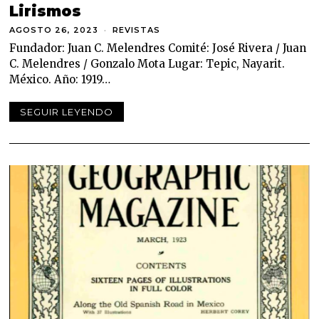
Lirismos
AGOSTO 26, 2023
A
REVISTAS
G
Fundador: Juan C. Melendres Comité: José Rivera / Juan
O
S
C. Melendres / Gonzalo Mota Lugar: Tepic, Nayarit.
T
México. Año: 1919…
O
2
6
SEGUIR LEYENDO
,
2
0
2
3