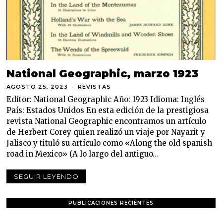
National Geographic, marzo 1923
AGOSTO 25, 2023
A
REVISTAS
G
Editor: National Geographic Año: 1923 Idioma: Inglés
O
S
País: Estados Unidos En esta edición de la prestigiosa
T
revista National Geographic encontramos un artículo
O
de Herbert Corey quien realizó un viaje por Nayarit y
2
8
Jalisco y tituló su artículo como «Along the old spanish
,
road in Mexico» (A lo largo del antiguo…
2
0
2
SEGUIR LEYENDO
3
PUBLICACIONES RECIENTES