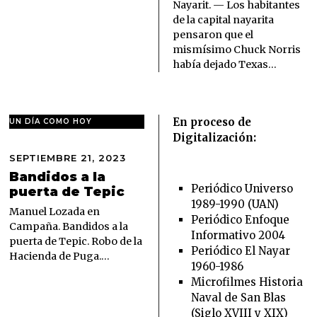
Nayarit. — Los habitantes
2
de la capital nayarita
0
pensaron que el
2
6
mismísimo Chuck Norris
había dejado Texas…
En proceso de
UN DÍA COMO HOY
Digitalización:
SEPTIEMBRE 21, 2023
S
E
Bandidos a la
P
Periódico Universo
puerta de Tepic
T
1989-1990 (UAN)
I
Manuel Lozada en
Periódico Enfoque
E
Campaña. Bandidos a la
Informativo 2004
M
puerta de Tepic. Robo de la
B
Periódico El Nayar
Hacienda de Puga.…
R
1960-1986
E
Microfilmes Historia
2
Naval de San Blas
1
,
(Siglo XVIII y XIX)