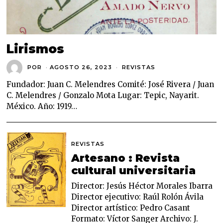
Lirismos
POR
AGOSTO 26, 2023
A
REVISTAS
G
O
Fundador: Juan C. Melendres Comité: José Rivera / Juan
S
C. Melendres / Gonzalo Mota Lugar: Tepic, Nayarit.
T
O
México. Año: 1919…
2
6
,
2
0
REVISTAS
2
Artesano : Revista
3
cultural universitaria
Director: Jesús Héctor Morales Ibarra
Director ejecutivo: Raúl Rolón Ávila
Director artístico: Pedro Casant
Formato: Víctor Sanger Archivo: J.