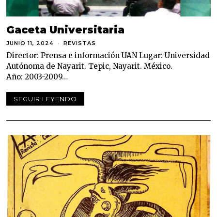
Gaceta Universitaria
JUNIO 11, 2024
J
REVISTAS
U
Director: Prensa e información UAN Lugar: Universidad
N
I
Autónoma de Nayarit. Tepic, Nayarit. México.
O
Año: 2003-2009…
1
1
,
SEGUIR LEYENDO
2
0
2
4