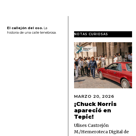
El callejón del oso.
La
historia de una calle tenebrosa.
NOTAS CURIOSAS
MARZO 20, 2026
M
A
¡Chuck Norris
R
apareció en
Z
Tepic!
O
2
Ulises Castrejón
0
M./Hemeroteca Digital de
,