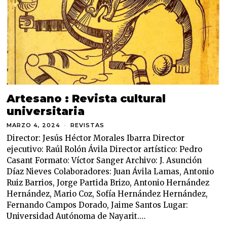
Artesano : Revista cultural
universitaria
MARZO 4, 2024
M
REVISTAS
A
Director: Jesús Héctor Morales Ibarra Director
R
Z
ejecutivo: Raúl Rolón Ávila Director artístico: Pedro
O
Casant Formato: Víctor Sanger Archivo: J. Asunción
4
Díaz Nieves Colaboradores: Juan Ávila Lamas, Antonio
,
2
Ruiz Barrios, Jorge Partida Brizo, Antonio Hernández
0
Hernández, Mario Coz, Sofía Hernández Hernández,
2
4
Fernando Campos Dorado, Jaime Santos Lugar:
Universidad Autónoma de Nayarit.…