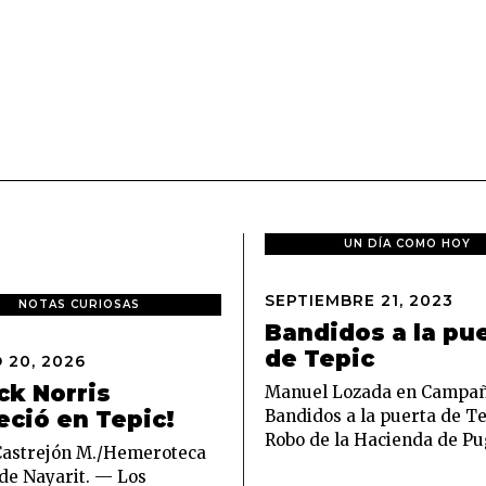
UN DÍA COMO HOY
SEPTIEMBRE 21, 2023
S
NOTAS CURIOSAS
E
Bandidos a la pu
P
de Tepic
 20, 2026
M
T
A
I
ck Norris
Manuel Lozada en Campañ
R
E
Bandidos a la puerta de Te
eció en Tepic!
Z
M
Robo de la Hacienda de P
O
B
Castrejón M./Hemeroteca
2
R
 de Nayarit. — Los
0
E