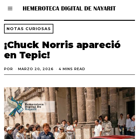
NOTAS CURIOSAS
¡Chuck Norris apareció
en Tepic!
POR
MARZO 20, 2026
M
4 MINS READ
A
R
Z
O
2
0
,
2
0
2
6