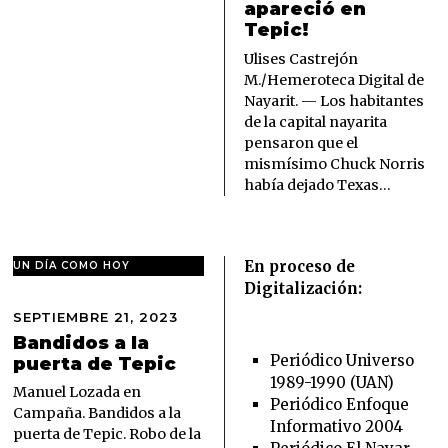
apareció en
Z
Tepic!
O
2
Ulises Castrejón
0
M./Hemeroteca Digital de
,
Nayarit. — Los habitantes
2
de la capital nayarita
0
pensaron que el
2
6
mismísimo Chuck Norris
había dejado Texas…
En proceso de
UN DÍA COMO HOY
Digitalización:
SEPTIEMBRE 21, 2023
S
E
Bandidos a la
P
Periódico Universo
puerta de Tepic
T
1989-1990 (UAN)
I
Manuel Lozada en
Periódico Enfoque
E
Campaña. Bandidos a la
Informativo 2004
M
puerta de Tepic. Robo de la
B