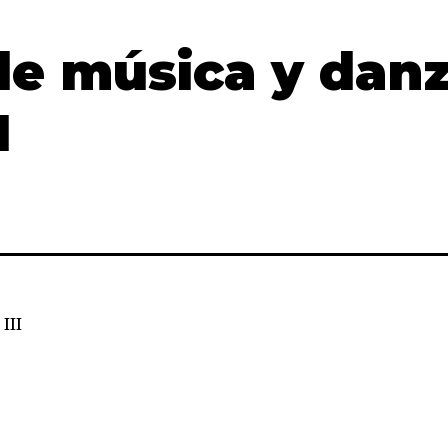
de música y dan
I
III