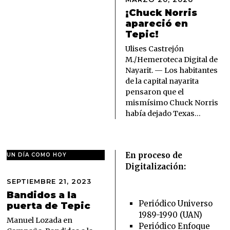
A
¡Chuck Norris
R
apareció en
Z
Tepic!
O
2
Ulises Castrejón
0
M./Hemeroteca Digital de
,
Nayarit. — Los habitantes
2
de la capital nayarita
0
pensaron que el
2
6
mismísimo Chuck Norris
había dejado Texas…
En proceso de
UN DÍA COMO HOY
Digitalización:
SEPTIEMBRE 21, 2023
S
E
Bandidos a la
P
Periódico Universo
puerta de Tepic
T
1989-1990 (UAN)
I
Manuel Lozada en
Periódico Enfoque
E