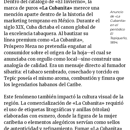
Dentro del catálogo de «El Invierno», la
marca de puros
«La Cubanita»
merece una
Anuncio
mención aparte dentro de la historia del
de «La
marketing temprano en México. Durante el
Cubanita»
en el
siglo XIX, Cuba dictaba el canon global de
periódico
la excelencia tabaquera. Al bautizar su
El
Tepiqueño,
línea premium como «La Cubanita»,
1894.
Próspero Meza no pretendía engañar al
consumidor sobre el origen de la hoja—el cual se
anunciaba con orgullo como local—sino construir una
analogía de calidad. Era un mensaje directo al fumador
sibarita: el tabaco sembrado, cosechado y torcido en
Tepic poseía el mismo aroma, combustión y finura que
los legendarios habanos del Caribe.
Este fenómeno también impactó la cultura visual de la
región. La comercialización de «La Cubanita» requirió
el uso de etiquetas litográficas y anillas (vitolas)
elaboradas con esmero, donde la figura de la mujer
caribeña o elementos alegóricos servían como sellos
de autenticidad y refinamiento. Fumar «La Cubanita»