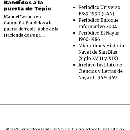
E
Bandidos a la
P
Periódico Universo
puerta de Tepic
T
1989-1990 (UAN)
I
Manuel Lozada en
Periódico Enfoque
E
Campaña. Bandidos a la
Informativo 2004
M
puerta de Tepic. Robo de la
B
Periódico El Nayar
Hacienda de Puga.…
R
1960-1986
E
Microfilmes Historia
2
Naval de San Blas
1
,
(Siglo XVIII y XIX)
2
Archivo Instituto de
0
Ciencias y Letras de
2
Nayarit 1967-1969
3
© 2026 Hemeroteca Digital de Nayarit. Un proyecto de
Ulises Castrejón