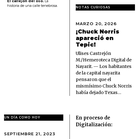
El callejón del oso.
La
historia de una calle tenebrosa.
NOTAS CURIOSAS
MARZO 20, 2026
M
A
¡Chuck Norris
R
apareció en
Z
Tepic!
O
2
Ulises Castrejón
0
M./Hemeroteca Digital de
,
Nayarit. — Los habitantes
2
de la capital nayarita
0
pensaron que el
2
6
mismísimo Chuck Norris
había dejado Texas…
En proceso de
UN DÍA COMO HOY
Digitalización:
SEPTIEMBRE 21, 2023
S