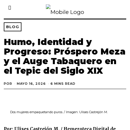
BLOG
Humo, Identidad y
Progreso: Próspero Meza
y el Auge Tabaquero en
el Tepic del Siglo XIX
POR
MAYO 16, 2026
M
6 MINS READ
A
Y
O
1
6
,
Dos mujeres empaquetando puros. / Imagen: Ulises Castrejón M.
2
0
2
6
Por: Ulises Castrejón M. / Hemeroteca Digital de