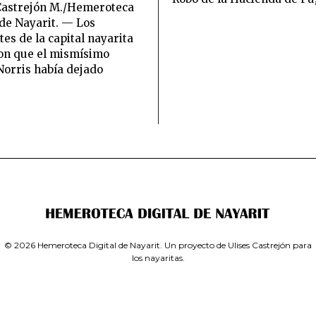
O
B
Castrejón M./Hemeroteca
2
R
 de Nayarit. — Los
0
E
tes de la capital nayarita
,
2
on que el mismísimo
2
1
0
orris había dejado
,
2
2
6
0
2
3
© 2026 Hemeroteca Digital de Nayarit. Un proyecto de
Ulises Castrejón para
los nayaritas.