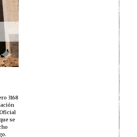
ero 3168
iación
Oficial
 que se
icho
go.