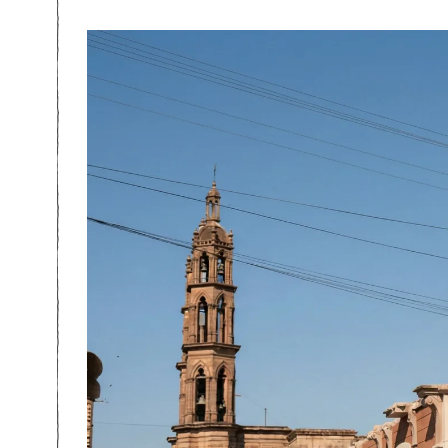
B
R
E
R
O
2
8
,
2
0
2
6