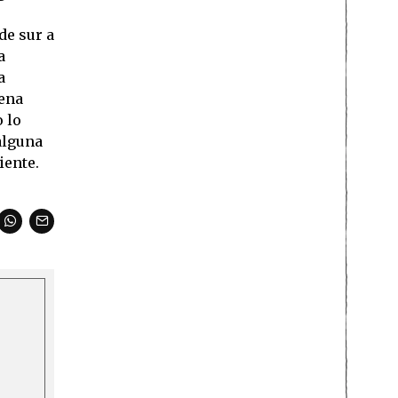
de sur a
a
a
vena
 lo
 alguna
iente.