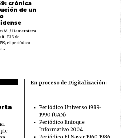
59: crónica
cución de un
no
idense
ón M. / Hemeroteca
it.-El 3 de
59, el periódico
se…
En proceso de Digitalización:
erta
Periódico Universo 1989-
1990 (UAN)
Periódico Enfoque
a.
Informativo 2004
pic.
Periódico El Nayar 1960-1986
uga.…