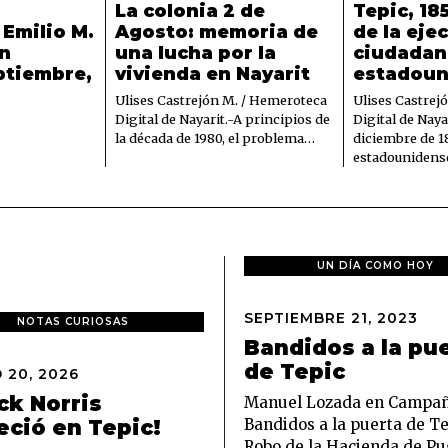
La colonia 2 de
Tepic, 18
Emilio M.
Agosto: memoria de
de la eje
n
una lucha por la
ciudada
ptiembre,
vivienda en Nayarit
estadoun
Ulises Castrejón M. / Hemeroteca
Ulises Castrej
Digital de Nayarit.-A principios de
Digital de Nayar
la década de 1980, el problema…
diciembre de 18
estadouniden
UN DÍA COMO HOY
SEPTIEMBRE 21, 2023
S
NOTAS CURIOSAS
E
Bandidos a la pu
P
de Tepic
 20, 2026
M
T
A
I
ck Norris
Manuel Lozada en Campañ
R
E
Bandidos a la puerta de Te
eció en Tepic!
Z
M
Robo de la Hacienda de P