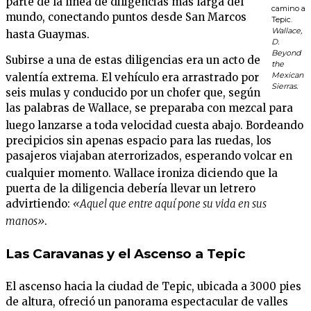
parte de la línea de diligencias más larga del
camino a
mundo, conectando puntos desde San Marcos
Tepic.
Wallace,
hasta Guaymas
.
D.
Beyond
Subirse a una de estas diligencias era un acto de
the
Mexican
valentía extrema
. El vehículo era arrastrado por
Sierras.
seis mulas y conducido por un chofer que, según
las palabras de Wallace, se preparaba con mezcal para
luego lanzarse a toda velocidad cuesta abajo
. Bordeando
precipicios sin apenas espacio para las ruedas, los
pasajeros viajaban aterrorizados, esperando volcar en
cualquier momento
. Wallace ironiza diciendo que la
puerta de la diligencia debería llevar un letrero
advirtiendo:
«Aquel que entre aquí pone su vida en sus
manos»
.
Las Caravanas y el Ascenso a Tepic
El ascenso hacia la ciudad de Tepic, ubicada a 3000 pies
de altura, ofreció un panorama espectacular de valles