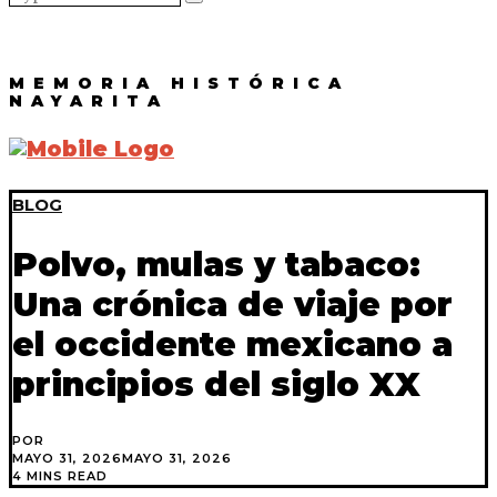
MEMORIA HISTÓRICA
NAYARITA
BLOG
Polvo, mulas y tabaco:
Una crónica de viaje por
el occidente mexicano a
principios del siglo XX
POR
MAYO 31, 2026
MAYO 31, 2026
4 MINS READ