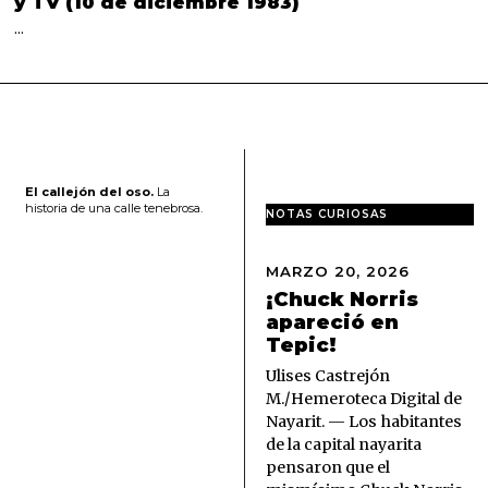
y TV (10 de diciembre 1983)
…
El callejón del oso.
La
historia de una calle tenebrosa.
NOTAS CURIOSAS
MARZO 20, 2026
M
A
¡Chuck Norris
R
apareció en
Z
Tepic!
O
2
Ulises Castrejón
0
M./Hemeroteca Digital de
,
Nayarit. — Los habitantes
2
de la capital nayarita
0
pensaron que el
2
6