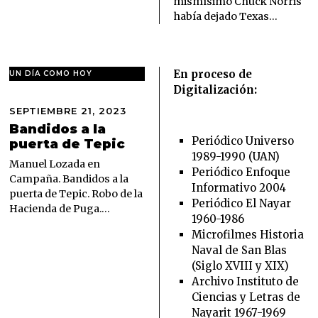
mismísimo Chuck Norris
había dejado Texas…
En proceso de
UN DÍA COMO HOY
Digitalización:
SEPTIEMBRE 21, 2023
S
E
Bandidos a la
P
Periódico Universo
puerta de Tepic
T
1989-1990 (UAN)
I
Manuel Lozada en
Periódico Enfoque
E
Campaña. Bandidos a la
Informativo 2004
M
puerta de Tepic. Robo de la
B
Periódico El Nayar
Hacienda de Puga.…
R
1960-1986
E
Microfilmes Historia
2
Naval de San Blas
1
,
(Siglo XVIII y XIX)
2
Archivo Instituto de
0
Ciencias y Letras de
2
Nayarit 1967-1969
3