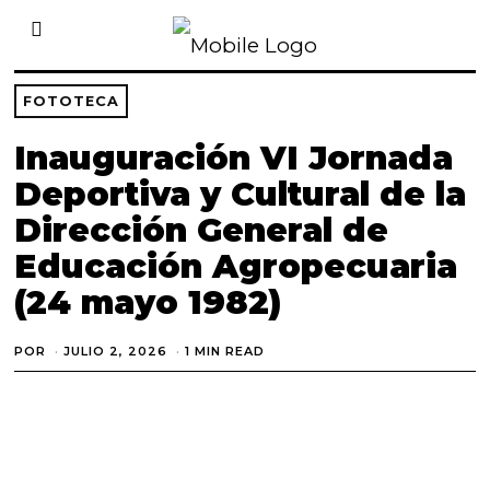
FOTOTECA
Inauguración VI Jornada
Deportiva y Cultural de la
Dirección General de
Educación Agropecuaria
(24 mayo 1982)
POR
JULIO 2, 2026
J
1 MIN READ
U
L
I
O
2
,
2
0