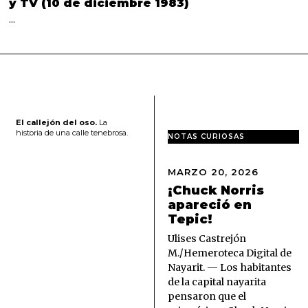
y TV (10 de diciembre 1983)
…
El callejón del oso.
La
historia de una calle tenebrosa.
NOTAS CURIOSAS
MARZO 20, 2026
M
A
¡Chuck Norris
R
apareció en
Z
Tepic!
O
2
Ulises Castrejón
0
M./Hemeroteca Digital de
,
Nayarit. — Los habitantes
2
de la capital nayarita
0
pensaron que el
2