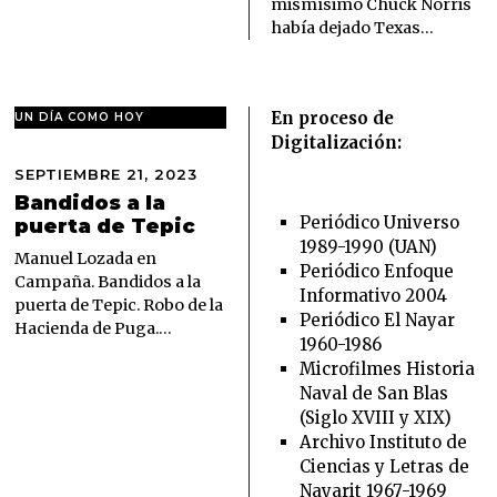
6
mismísimo Chuck Norris
había dejado Texas…
En proceso de
UN DÍA COMO HOY
Digitalización:
SEPTIEMBRE 21, 2023
S
E
Bandidos a la
P
Periódico Universo
puerta de Tepic
T
1989-1990 (UAN)
I
Manuel Lozada en
Periódico Enfoque
E
Campaña. Bandidos a la
Informativo 2004
M
puerta de Tepic. Robo de la
B
Periódico El Nayar
Hacienda de Puga.…
R
1960-1986
E
Microfilmes Historia
2
Naval de San Blas
1
,
(Siglo XVIII y XIX)
2
Archivo Instituto de
0
Ciencias y Letras de
2
Nayarit 1967-1969
3