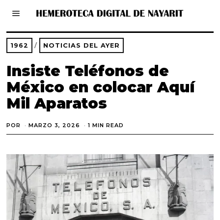
1962
/
NOTICIAS DEL AYER
Insiste Teléfonos de
México en colocar Aquí
Mil Aparatos
POR
MARZO 3, 2026
M
1 MIN READ
A
R
Z
O
3
,
2
0
2
6