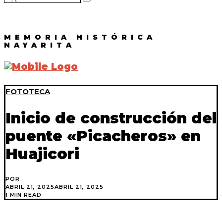
MEMORIA HISTÓRICA
NAYARITA
FOTOTECA
Inicio de construcción del
puente «Picacheros» en
Huajicori
POR
ABRIL 21, 2025
ABRIL 21, 2025
1 MIN READ