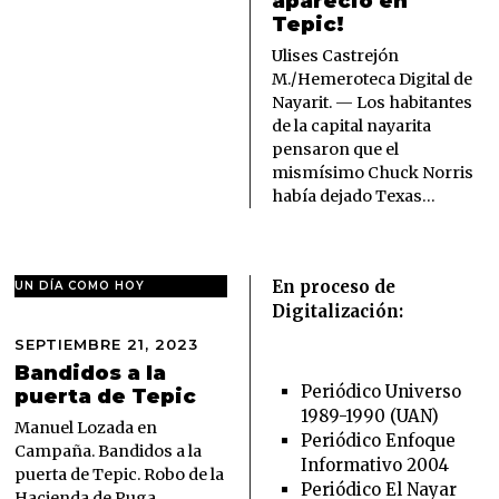
apareció en
Z
Tepic!
O
2
Ulises Castrejón
0
M./Hemeroteca Digital de
,
Nayarit. — Los habitantes
2
de la capital nayarita
0
pensaron que el
2
6
mismísimo Chuck Norris
había dejado Texas…
En proceso de
UN DÍA COMO HOY
Digitalización:
SEPTIEMBRE 21, 2023
S
E
Bandidos a la
P
Periódico Universo
puerta de Tepic
T
1989-1990 (UAN)
I
Manuel Lozada en
Periódico Enfoque
E
Campaña. Bandidos a la
Informativo 2004
M
puerta de Tepic. Robo de la
B
Periódico El Nayar
Hacienda de Puga.…