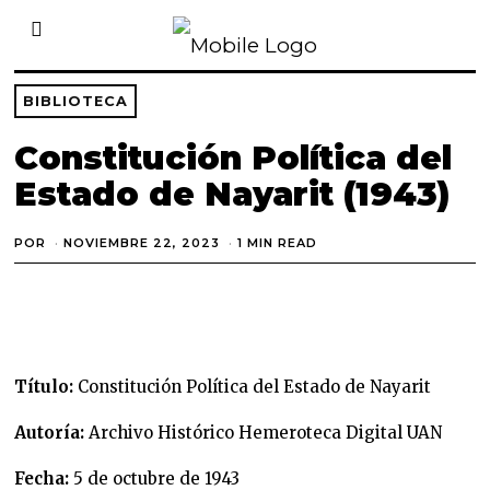
BIBLIOTECA
Constitución Política del
Estado de Nayarit (1943)
POR
NOVIEMBRE 22, 2023
N
1 MIN READ
O
V
I
E
M
B
R
E
Título:
Constitución Política del Estado de Nayarit
2
2
,
Autoría:
Archivo Histórico Hemeroteca Digital UAN
2
0
2
Fecha:
5 de octubre de 1943
3