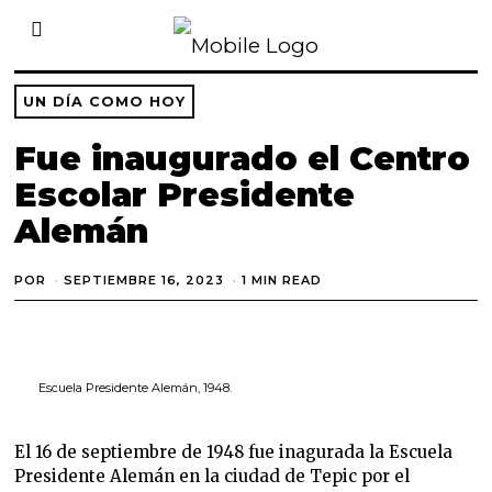
UN DÍA COMO HOY
Fue inaugurado el Centro
Escolar Presidente
Alemán
POR
SEPTIEMBRE 16, 2023
S
1 MIN READ
E
P
T
I
E
M
Escuela Presidente Alemán, 1948.
B
R
E
1
El 16 de septiembre de 1948 fue inagurada la Escuela
4
Presidente Alemán en la ciudad de Tepic por el
,