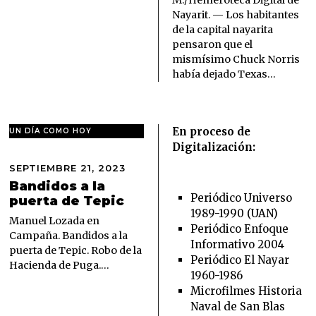
M./Hemeroteca Digital de
,
Nayarit. — Los habitantes
2
de la capital nayarita
0
pensaron que el
2
6
mismísimo Chuck Norris
había dejado Texas…
En proceso de
UN DÍA COMO HOY
Digitalización:
SEPTIEMBRE 21, 2023
S
E
Bandidos a la
P
Periódico Universo
puerta de Tepic
T
1989-1990 (UAN)
I
Manuel Lozada en
Periódico Enfoque
E
Campaña. Bandidos a la
Informativo 2004
M
puerta de Tepic. Robo de la
B
Periódico El Nayar
Hacienda de Puga.…
R
1960-1986
E
Microfilmes Historia
2
Naval de San Blas
1