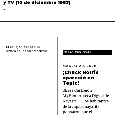
y TV (10 de diciembre 1983)
…
El callejón del oso.
La
historia de una calle tenebrosa.
NOTAS CURIOSAS
MARZO 20, 2026
M
A
¡Chuck Norris
R
apareció en
Z
Tepic!
O
2
Ulises Castrejón
0
M./Hemeroteca Digital de
,
Nayarit. — Los habitantes
2
de la capital nayarita
0
pensaron que el
2