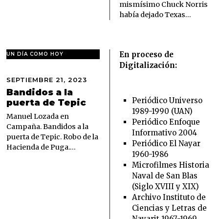
6
mismísimo Chuck Norris
había dejado Texas…
En proceso de
UN DÍA COMO HOY
Digitalización:
SEPTIEMBRE 21, 2023
S
E
Bandidos a la
P
Periódico Universo
puerta de Tepic
T
1989-1990 (UAN)
I
Manuel Lozada en
Periódico Enfoque
E
Campaña. Bandidos a la
Informativo 2004
M
puerta de Tepic. Robo de la
B
Periódico El Nayar
Hacienda de Puga.…
R
1960-1986
E
Microfilmes Historia
2
Naval de San Blas
1
,
(Siglo XVIII y XIX)
2
Archivo Instituto de
0
Ciencias y Letras de
2
Nayarit 1967-1969