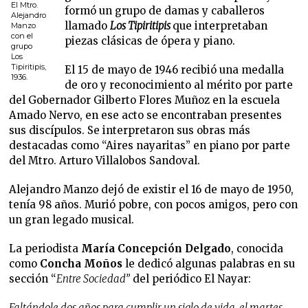
El Mtro.
formó un grupo de damas y caballeros
Alejandro
llamado
Los Tipiritipis
que interpretaban
Manzo
con el
piezas clásicas de ópera y piano.
grupo
Los
Tipiritipis,
El 15 de mayo de 1946 recibió una medalla
1936.
de oro y reconocimiento al mérito por parte
del Gobernador Gilberto Flores Muñoz en la escuela
Amado Nervo, en ese acto se encontraban presentes
sus discípulos. Se interpretaron sus obras más
destacadas como “Aires nayaritas” en piano por parte
del Mtro. Arturo Villalobos Sandoval.
Alejandro Manzo dejó de existir el 16 de mayo de 1950,
tenía 98 años. Murió pobre, con pocos amigos, pero con
un gran legado musical.
La periodista
María Concepción Delgado
, conocida
como
Concha Moños
le dedicó algunas palabras en su
sección “
Entre Sociedad”
del periódico El Nayar:
Faltándole dos años para cumplir un siglo de vida, el martes