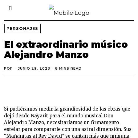
PERSONAJES
El extraordinario músico
Alejandro Manzo
POR
JUNIO 29, 2023
J
8 MINS READ
U
N
I
O
2
9
,
2
Si pudiéramos medir la grandiosidad de las obras que
0
2
dejó desde Nayarit para el mundo musical Don
3
Alejandro Manzo, necesitaríamos un firmamento
estelar para compararle con una astral dimensión. Sus
“Mañanitas al Rey David” se cantan más que ninguna