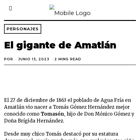
PERSONAJES
El gigante de Amatlán
POR
JUNIO 13, 2023
E
2 MINS READ
N
E
R
O
6
,
2
0
El 27 de diciembre de 1863 el poblado de Agua Fría en
2
5
Amatlán vio nacer a Tomás Gómez Hernández mejor
conocido como
Tomasón
, hijo de Don Mónico Gómez y
Doña Brígida Hernández.
Desde muy chico Tomás destacó por su estatura