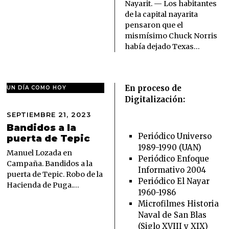
Nayarit. — Los habitantes
2
de la capital nayarita
0
pensaron que el
2
6
mismísimo Chuck Norris
había dejado Texas…
En proceso de
UN DÍA COMO HOY
Digitalización:
SEPTIEMBRE 21, 2023
S
E
Bandidos a la
P
Periódico Universo
puerta de Tepic
T
1989-1990 (UAN)
I
Manuel Lozada en
Periódico Enfoque
E
Campaña. Bandidos a la
Informativo 2004
M
puerta de Tepic. Robo de la
B
Periódico El Nayar
Hacienda de Puga.…
R
1960-1986
E
Microfilmes Historia
2
Naval de San Blas
1
,
(Siglo XVIII y XIX)