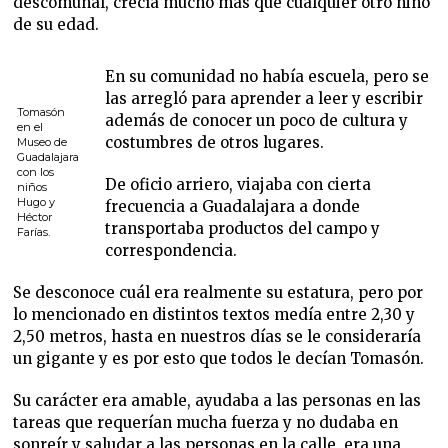
descomunal, crecía mucho más que cualquier otro niño
de su edad.
En su comunidad no había escuela, pero se
las arregló para aprender a leer y escribir
Tomasón
además de conocer un poco de cultura y
en el
costumbres de otros lugares.
Museo de
Guadalajara
con los
De oficio arriero, viajaba con cierta
niños
Hugo y
frecuencia a Guadalajara a donde
Héctor
transportaba productos del campo y
Farías.
correspondencia.
Se desconoce cuál era realmente su estatura, pero por
lo mencionado en distintos textos medía entre 2,30 y
2,50 metros, hasta en nuestros días se le consideraría
un gigante y es por esto que todos le decían Tomasón.
Su carácter era amable, ayudaba a las personas en las
tareas que requerían mucha fuerza y no dudaba en
sonreír y saludar a las personas en la calle, era una