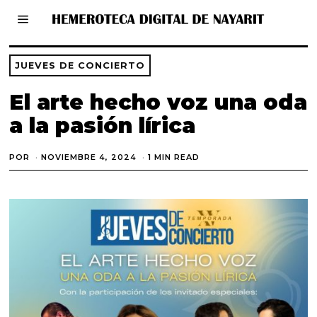
JUEVES DE CONCIERTO
El arte hecho voz una oda
a la pasión lírica
POR
NOVIEMBRE 4, 2024
E
1 MIN READ
N
E
R
O
1
0
,
2
0
2
5