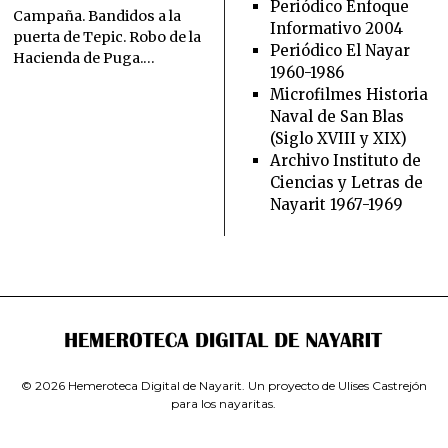
Periódico Enfoque
E
Campaña. Bandidos a la
Informativo 2004
M
puerta de Tepic. Robo de la
B
Periódico El Nayar
Hacienda de Puga.…
R
1960-1986
E
Microfilmes Historia
2
Naval de San Blas
1
,
(Siglo XVIII y XIX)
2
Archivo Instituto de
0
Ciencias y Letras de
2
Nayarit 1967-1969
3
© 2026 Hemeroteca Digital de Nayarit. Un proyecto de
Ulises Castrejón
para los nayaritas.