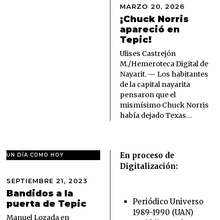
MARZO 20, 2026
M
A
¡Chuck Norris
R
apareció en
Z
Tepic!
O
2
Ulises Castrejón
0
M./Hemeroteca Digital de
,
Nayarit. — Los habitantes
2
de la capital nayarita
0
pensaron que el
2
6
mismísimo Chuck Norris
había dejado Texas…
En proceso de
UN DÍA COMO HOY
Digitalización:
SEPTIEMBRE 21, 2023
S
E
Bandidos a la
P
Periódico Universo
puerta de Tepic
T
1989-1990 (UAN)
I
Manuel Lozada en